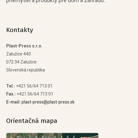
priemysel a produkty pre dom a záhradu.
Kontakty
Plast-Press s.r.o.
Zalužice 440
072 34 Zalužice
Slovenská republika
Tel.:
+421 56/64 713 01
Fax.:
+421 56/64 713 01
E-mail:
plast-press@plast-press.sk
Orientačná mapa