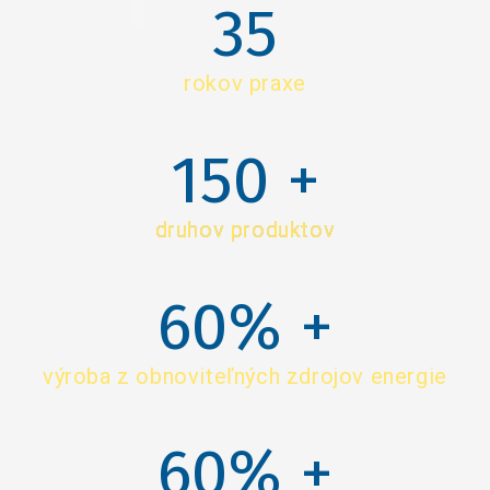
35
rokov praxe
150
 +
druhov produktov
60
% +
výroba z obnoviteľných zdrojov energie
60
% +