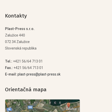
Kontakty
Plast-Press s.r.o.
Zalužice 440
072 34 Zalužice
Slovenská republika
Tel.:
+421 56/64 713 01
Fax.:
+421 56/64 713 01
E-mail:
plast-press@plast-press.sk
Orientačná mapa